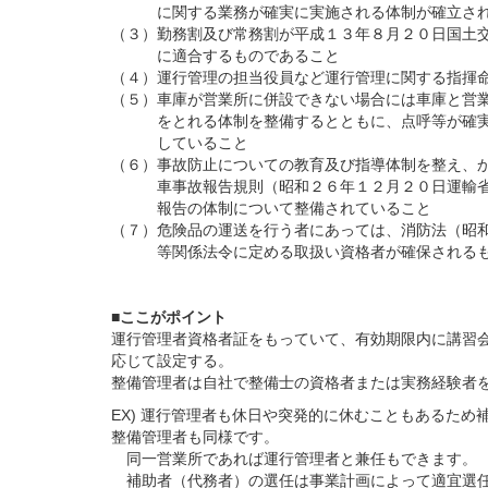
に関する業務が確実に実施される体制が確立され
（３）勤務割及び常務割が平成１３年８月２０日国土
に適合するものであること
（４）運行管理の担当役員など運行管理に関する指揮
（５）車庫が営業所に併設できない場合には車庫と営
をとれる体制を整備するとともに、点呼等が確実
していること
（６）事故防止についての教育及び指導体制を整え、
車事故報告規則（昭和２６年１２月２０日運輸省
報告の体制について整備されていること
（７）危険品の運送を行う者にあっては、消防法（昭
等関係法令に定める取扱い資格者が確保されるも
■ここがポイント
運行管理者資格者証をもっていて、有効期限内に講習
応じて設定する。
整備管理者は自社で整備士の資格者または実務経験者
EX) 運行管理者も休日や突発的に休むこともあるた
整備管理者も同様です。
同一営業所であれば運行管理者と兼任もできます。
補助者（代務者）の選任は事業計画によって適宜選任