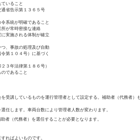
ていること
交通省告示第１３６５号
命令系統が明確であること
業所が常時密接な連絡
に実施される体制が確立
かつ、事故の処理及び自動
令第１０４号）に基づく
和２３年法律第１８６号）
のであること
会を受講しているものを運行管理者として設定する。補助者（代務者）
を選任します。車両台数により管理者人数が変わります。
め補助者（代務者）を選任することが必要となります。
すればよいものです。