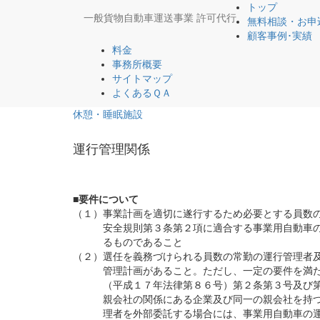
トップ
一般貨物自動車運送事業 許可代行
無料相談・お申
顧客事例･実績
料金
事務所概要
サイトマップ
よくあるＱＡ
休憩・睡眠施設
運行管理関係
■要件について
（１）事業計画を適切に遂行するため必要とする員数
安全規則第３条第２項に適合する事業用自動車の
るものであること
（２）選任を義務づけられる員数の常勤の運行管理者
管理計画があること。ただし、一定の要件を満た
（平成１７年法律第８６号）第２条第３号及び第
親会社の関係にある企業及び同一の親会社を持つ
理者を外部委託する場合には、事業用自動車の運